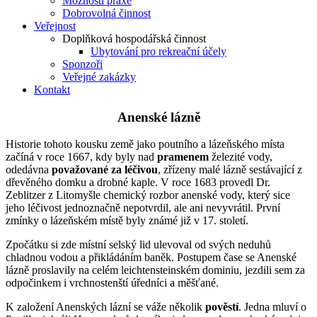
Možnosti praxe
Dobrovolná činnost
Veřejnost
Doplňková hospodářská činnost
Ubytování pro rekreační účely
Sponzoři
Veřejné zakázky
Kontakt
Anenské lázně
Historie tohoto kousku země jako poutního a lázeňského místa
začíná v roce 1667, kdy byly nad
pramenem
železité vody,
odedávna
považované za léčivou
, zřízeny malé lázně sestávající z
dřevěného domku a drobné kaple. V roce 1683 provedl Dr.
Zeblitzer z Litomyšle chemický rozbor anenské vody, který sice
jeho léčivost jednoznačně nepotvrdil, ale ani nevyvrátil. První
zmínky o lázeňském místě byly známé již v 17. století.
Zpočátku si zde místní selský lid ulevoval od svých neduhů
chladnou vodou a přikládáním baněk. Postupem čase se Anenské
lázně proslavily na celém leichtensteinském dominiu, jezdili sem za
odpočinkem i vrchnostenští úředníci a měšťané.
K založení Anenských lázní se váže několik
pověstí
. Jedna mluví o