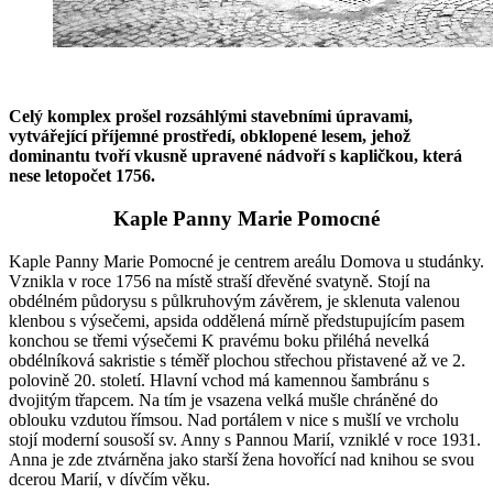
Celý komplex prošel rozsáhlými stavebními úpravami,
vytvářející příjemné prostředí, obklopené lesem, jehož
dominantu tvoří vkusně upravené nádvoří s kapličkou, která
nese letopočet 1756.
Kaple Panny Marie Pomocné
Kaple Panny Marie Pomocné je centrem areálu Domova u studánky.
Vznikla v roce 1756 na místě straší dřevěné svatyně. Stojí na
obdélném půdorysu s půlkruhovým závěrem, je sklenuta valenou
klenbou s výsečemi, apsida oddělená mírně předstupujícím pasem
konchou se třemi výsečemi K pravému boku přiléhá nevelká
obdélníková sakristie s téměř plochou střechou přistavené až ve 2.
polovině 20. století. Hlavní vchod má kamennou šambránu s
dvojitým třapcem. Na tím je vsazena velká mušle chráněné do
oblouku vzdutou římsou. Nad portálem v nice s mušlí ve vrcholu
stojí moderní sousoší sv. Anny s Pannou Marií, vzniklé v roce 1931.
Anna je zde ztvárněna jako starší žena hovořící nad knihou se svou
dcerou Marií, v dívčím věku.