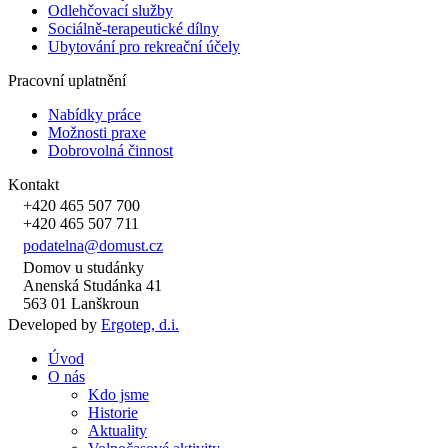
Odlehčovací služby
Sociálně-terapeutické dílny
Ubytování pro rekreační účely
Pracovní uplatnění
Nabídky práce
Možnosti praxe
Dobrovolná činnost
Kontakt
+420 465 507 700
+420 465 507 711
podatelna@domust.cz
Domov u studánky
Anenská Studánka 41
563 01 Lanškroun
Developed by
Ergotep, d.i.
Úvod
O nás
Kdo jsme
Historie
Aktuality