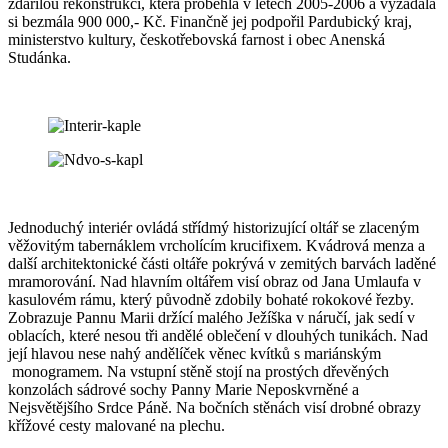
zdařilou rekonstrukci, která proběhla v letech 2005-2006 a vyžádala
si bezmála 900 000,- Kč. Finančně jej podpořil Pardubický kraj,
ministerstvo kultury, českotřebovská farnost i obec Anenská
Studánka.
Jednoduchý interiér ovládá střídmý historizující oltář se zlaceným
věžovitým tabernáklem vrcholícím krucifixem. Kvádrová menza a
další architektonické části oltáře pokrývá v zemitých barvách laděné
mramorování. Nad hlavním oltářem visí obraz od Jana Umlaufa v
kasulovém rámu, který původně zdobily bohaté rokokové řezby.
Zobrazuje Pannu Marii držící malého Ježíška v náručí, jak sedí v
oblacích, které nesou tři andělé oblečení v dlouhých tunikách. Nad
její hlavou nese nahý andělíček věnec kvítků s mariánským
monogramem. Na vstupní stěně stojí na prostých dřevěných
konzolách sádrové sochy Panny Marie Neposkvrněné a
Nejsvětějšího Srdce Páně. Na bočních stěnách visí drobné obrazy
křížové cesty malované na plechu.