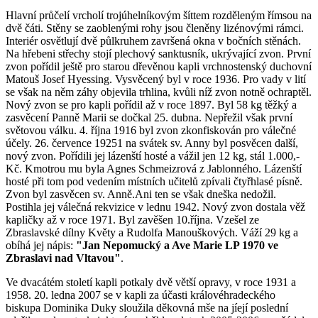
Hlavní průčelí vrcholí trojúhelníkovým šíttem rozděleným římsou na
dvě čáti. Stěny se zaoblenými rohy jsou členěny lizénovými rámci.
Interiér osvětlují dvě půlkruhem završená okna v bočních stěnách.
Na hřebeni střechy stojí plechový sanktusník, ukrývající zvon. První
zvon pořídil ještě pro starou dřevěnou kapli vrchnostenský duchovní
Matouš Josef Hyessing. Vysvěcený byl v roce 1936. Pro vady v lití
se však na něm záhy objevila trhlina, kvůli níž zvon notně ochraptěl.
Nový zvon se pro kapli pořídil až v roce 1897. Byl 58 kg těžký a
zasvěcení Panně Marii se dočkal 25. dubna. Nepřežil však první
světovou válku. 4. října 1916 byl zvon zkonfiskován pro válečné
účely. 26. července 19251 na svátek sv. Anny byl posvěcen další,
nový zvon. Pořídili jej lázenští hosté a vážil jen 12 kg, stál 1.000,-
Kč. Kmotrou mu byla Agnes Schmeizrová z Jablonného. Lázenští
hosté při tom pod vedením místních učitelů zpívali čtyřhlasé písně.
Zvon byl zasvěcen sv. Anně.Ani ten se však dneška nedožil.
Postihla jej válečná rekvizice v lednu 1942. Nový zvon dostala věž
kapličky až v roce 1971. Byl zavěšen 10.října. Vzešel ze
Zbraslavské dílny Květy a Rudolfa Manouškových. Váží 29 kg a
obíhá jej nápis:
"Jan Nepomucký a Ave Marie LP 1970 ve
Zbraslavi nad Vltavou"
.
Ve dvacátém století kapli potkaly dvě větší opravy, v roce 1931 a
1958. 20. ledna 2007 se v kapli za účasti královéhradeckého
biskupa Dominika Duky sloužila děkovná mše na jíejí poslední