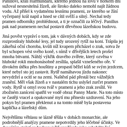
Panillovi, králi Harmundarů, kterého jednou na lovu v horkém dni
sužoval nesnesitelná žízeň, ale široko daleko nemohl najít žádnou
vodu. Až přišel k vydatnému lesnímu prameni, ze kterého se žíní
vyčerpaný král napil a hned se cítil svěží a silný. Nechal tedy
pramen odborníky prohlédnout, a ti je označili za léčivý. Panillus
pak nad pramenem nechal postavit dřevěnou lázeňskou budovu.
Jiná pověst vypráví o tom, jak v dávných dobách, kdy se zde
rozprostíraly hluboké lesy, jel tudy urozený rytíž na koni. Trápila jej
zákeřná oční choroba, kvůli níž kvapem přicházel o zrak, sotva že
byl schopen vést svého koně, s nímž v dřívějších letech prošel
mnoha bitvami. Náhlý výkřik dravého zvířete, který ozvěna v
hluboké rokli mnohonásobně zesílila, splašil vznešeného oře. V
divokém útěku přes houštiny a propastí běžel kůň se svým jezdcem,
které nebyl sto jej zastavit. Rytíř namáhavou jízdu nakonec
nevydržel a ocitl se na zemi. Naštěstí pád přestál bez vážnějích
zranění. Měl však žízeň a v nastalém tichu uslyšel zurčet pramen
vody. Rytíř si omyl svou tvář v prameni a jeho zrak zesílil. Ve
zbožném zanícení spatřil ve vodě obraz Panny Marie. Na toto místo
se častěji vracel a opakované mytí mu přineslo uzdravení. Na jeho
pokyn byl pramen překlenut a na tomto místě byla postavena
kaplička a lázeňský dům.
Největšímu věhlasu se lázně těšila v dobách monarchie, ale
podrobnější analýzy pramene nepotvrdily jeho léčebné účinky. Ve