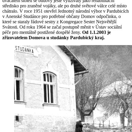
dvacátém století se budovy ještě využívaly jako rehabilitační
středisko pro zraněné vojáky, ale po druhé světové válce celé místo
chátralo. V roce 1951 otevřel Jednotný národní výbor v Pardubicích
v Anenské Studánce pro potřebné občany Domov odpočinku, o
které se staraly řádové sestry z Kongregace Sester Nejsvětější
Svátosti. Od roku 1964 se začal postupně měnit v Ústav sociální
péče pro mentálně postižené dospělé ženy.
Od 1.1.2003 je
zřizovatelem Domova u studánky Pardubický kraj.