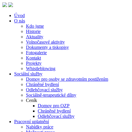
Úvod
O nás
Kdo jsme
Historie
Aktuality
Volnočasové aktivity
Dokumenty a tiskopisy
Fotogalerie
Kontakt
Projekty
Whistleblowing
Sociální služby
Domov pro osoby se zdravotním postižením
Chráněné bydlení
Odlehčovací služby
Sociálně-terapeutické dílny
Ceník
Domov pro OZP
Chráněné bydlení
Odlehčovací služby
Pracovní uplatnění
Nabídky práce