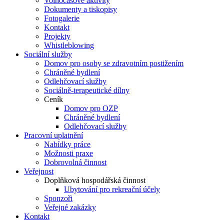
Volnočasové aktivity
Dokumenty a tiskopisy
Fotogalerie
Kontakt
Projekty
Whistleblowing
Sociální služby
Domov pro osoby se zdravotním postižením
Chráněné bydlení
Odlehčovací služby
Sociálně-terapeutické dílny
Ceník
Domov pro OZP
Chráněné bydlení
Odlehčovací služby
Pracovní uplatnění
Nabídky práce
Možnosti praxe
Dobrovolná činnost
Veřejnost
Doplňková hospodářská činnost
Ubytování pro rekreační účely
Sponzoři
Veřejné zakázky
Kontakt